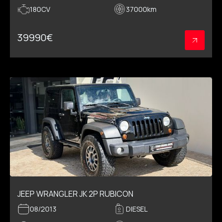
180CV
37000
km
39990
€
JEEP WRANGLER JK 2P RUBICON
08/2013
DIESEL