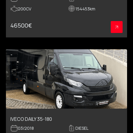
200CV
154453
km
46500
€
IVECO DAILY 35-180
03/2018
DIESEL