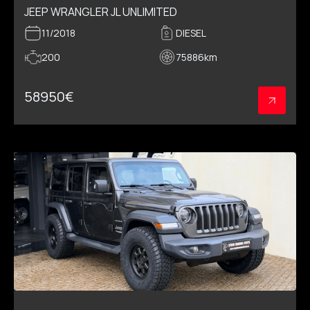
JEEP WRANGLER JL UNLIMITED
11/2018
DIESEL
200
75886
km
58950
€