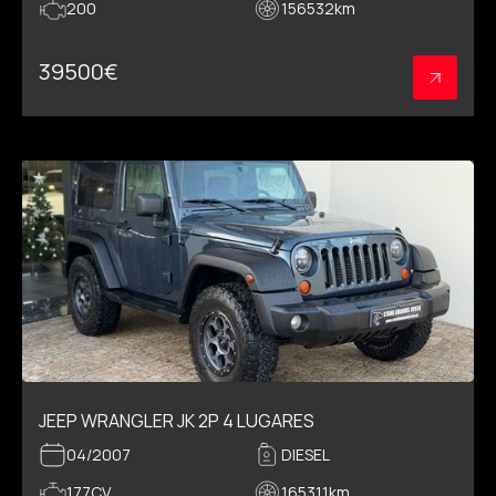
200
156532
km
39500
€
JEEP WRANGLER JK 2P 4 LUGARES
04/2007
DIESEL
177CV
165311
km