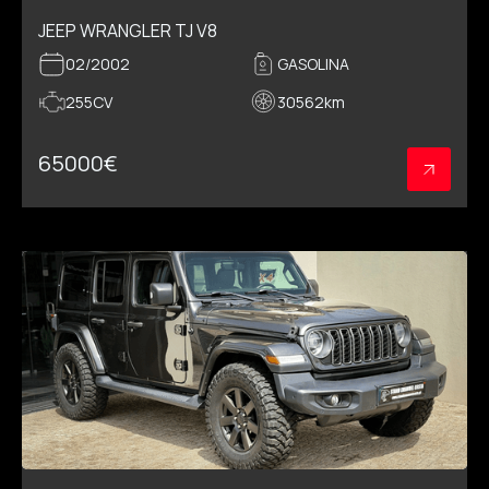
JEEP WRANGLER TJ V8
02/2002
GASOLINA
255CV
30562
km
65000
€