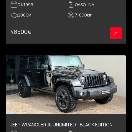
01/1999
GASOLINA
200CV
71000
km
48500
€
JEEP WRANGLER JK UNLIMITED - BLACK EDITION