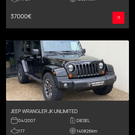
37000
€
JEEP WRANGLER JK UNLIMITED
04/2007
DIESEL
177
140826
km