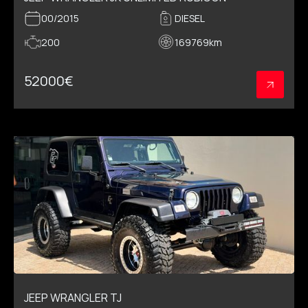
00/2015
DIESEL
200
169769
km
52000
€
JEEP WRANGLER TJ