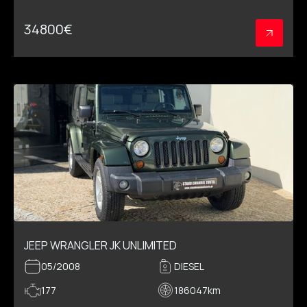
34800
€
JEEP WRANGLER JK UNLIMITED
05/2008
DIESEL
177
186047
km