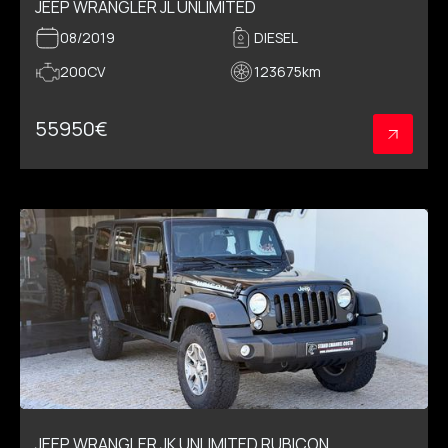
JEEP WRANGLER JL UNLIMITED
08/2019
DIESEL
200CV
123675
km
55950
€
JEEP WRANGLER JK UNLIMITED RUBICON