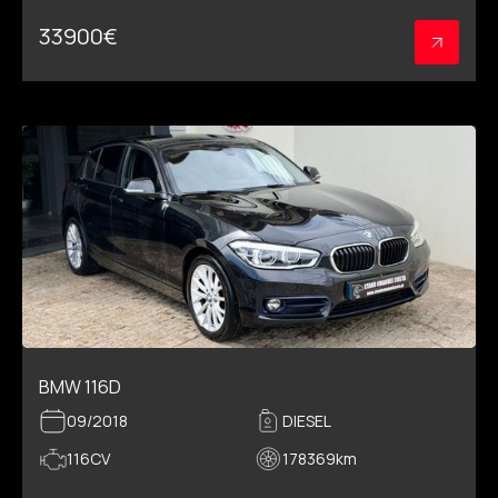
33900
€
BMW 116D
09/2018
DIESEL
116CV
178369
km