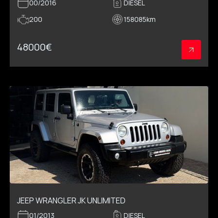
00/2016
DIESEL
200
158085
km
48000
€
JEEP WRANGLER JK UNLIMITED
01/2013
DIESEL