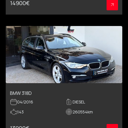
14900
€
BMW 318D
04/2016
DIESEL
143
260554
km