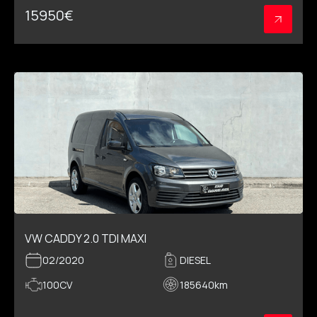
15950
€
VW CADDY 2.0 TDI MAXI
02/2020
DIESEL
100CV
185640
km