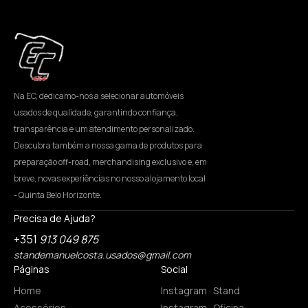
Na EC, dedicamo-nos a selecionar automóveis
usados de qualidade, garantindo confiança,
transparência e um atendimento personalizado.
Descubra também a nossa gama de produtos para
preparação off-road, merchandising exclusivo e, em
breve, novas experiências no nosso alojamento local
- Quinta Belo Horizonte.
Precisa de Ajuda?
+351
913 049 875
standemanuelcosta.usados@gmail.com
Páginas
Social
Home
Instagram · Stand
Acessórios
Instagram · Oficina