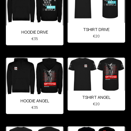
TSHIRT DRIVE
HOODIE DRIVE
€
20
€
35
TSHIRT ANGEL
HOODIE ANGEL
€
20
€
35