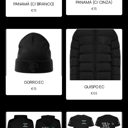
PANAMÁ (C/ CINZA)
PANAMÁ (C/ BRANCO)
€
15
€
15
GORRO EC
QUISPO EC
€
15
€
65