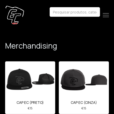
Merchandising
CAP EC (CINZA)
CAP EC (PRETO)
€
15
€
15