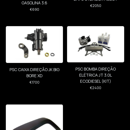
GASOLINA 3.6
€
2050
€
690
PSC BOMBA DIREÇÃO
PSC CAIXA DIREÇÃO JK BIG
ELÉTRICA JT 3.0L
BORE XD
ECODIESEL (KIT)
€
1700
€
2400