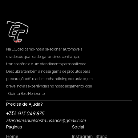
Na EC, dedicamo-nos a selecionar automóveis
usados de qualidade, garantindo confiança,
transparência e um atendimento personalizado.
Descubra também a nossa gama de produtos para
preparação off-road, merchandising exclusivo e, em
breve, novas experiências no nosso alojamento local
- Quinta Belo Horizonte.
Precisa de Ajuda?
+351
913 049 875
standemanuelcosta.usados@gmail.com
Páginas
Social
Home
Instagram · Stand