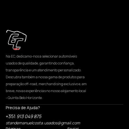
Na EC, dedicamo-nos a selecionar automóveis
usados de qualidade, garantindo confiança,
transparência e um atendimento personalizado.
Descubra também a nossa gama de produtos para
preparação off-road, merchandising exclusivo e, em
breve, novas experiências no nosso alojamento local
- Quinta Belo Horizonte.
Precisa de Ajuda?
+351
913 049 875
standemanuelcosta.usados@gmail.com
Páginas
Social