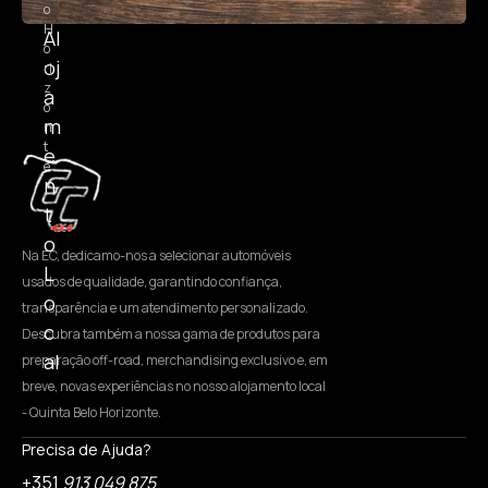
o
H
Al
o
oj
ri
z
a
o
m
n
t
e
e
n
t
o
Na EC, dedicamo-nos a selecionar automóveis
L
usados de qualidade, garantindo confiança,
o
transparência e um atendimento personalizado.
c
Descubra também a nossa gama de produtos para
al
preparação off-road, merchandising exclusivo e, em
breve, novas experiências no nosso alojamento local
- Quinta Belo Horizonte.
Precisa de Ajuda?
+351
913 049 875