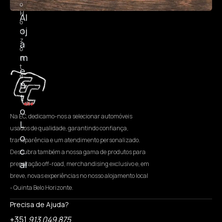
o
H
Al
o
oj
ri
z
a
o
m
n
t
e
e
n
t
o
Na EC, dedicamo-nos a selecionar automóveis
L
usados de qualidade, garantindo confiança,
o
transparência e um atendimento personalizado.
c
Descubra também a nossa gama de produtos para
al
preparação off-road, merchandising exclusivo e, em
breve, novas experiências no nosso alojamento local
- Quinta Belo Horizonte.
Precisa de Ajuda?
+351
913 049 875