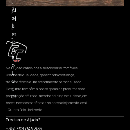
o
H
Al
o
oj
ri
z
a
o
m
n
t
e
e
n
t
o
Na EC, dedicamo-nos a selecionar automóveis
L
usados de qualidade, garantindo confiança,
o
transparência e um atendimento personalizado.
c
Descubra também a nossa gama de produtos para
al
preparação off-road, merchandising exclusivo e, em
breve, novas experiências no nosso alojamento local
- Quinta Belo Horizonte.
Precisa de Ajuda?
+351
913 049 875