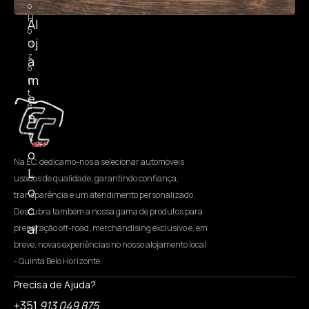
o
H
Al
o
oj
ri
z
a
o
m
n
t
e
e
n
t
o
Na EC, dedicamo-nos a selecionar automóveis
L
usados de qualidade, garantindo confiança,
o
transparência e um atendimento personalizado.
c
Descubra também a nossa gama de produtos para
al
preparação off-road, merchandising exclusivo e, em
breve, novas experiências no nosso alojamento local
- Quinta Belo Horizonte.
Precisa de Ajuda?
+351
913 049 875