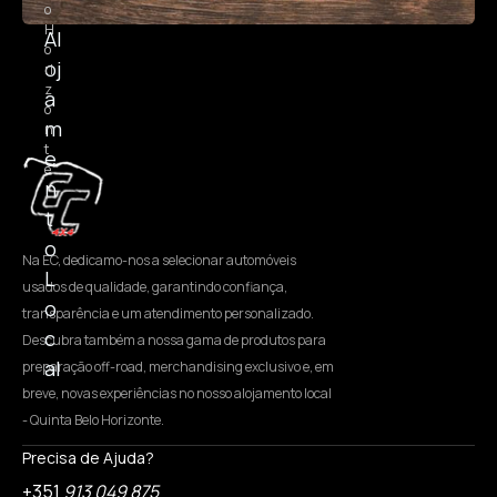
o
H
Al
o
oj
ri
z
a
o
m
n
t
e
e
n
t
o
Na EC, dedicamo-nos a selecionar automóveis
L
usados de qualidade, garantindo confiança,
o
transparência e um atendimento personalizado.
c
Descubra também a nossa gama de produtos para
al
preparação off-road, merchandising exclusivo e, em
breve, novas experiências no nosso alojamento local
- Quinta Belo Horizonte.
Precisa de Ajuda?
+351
913 049 875