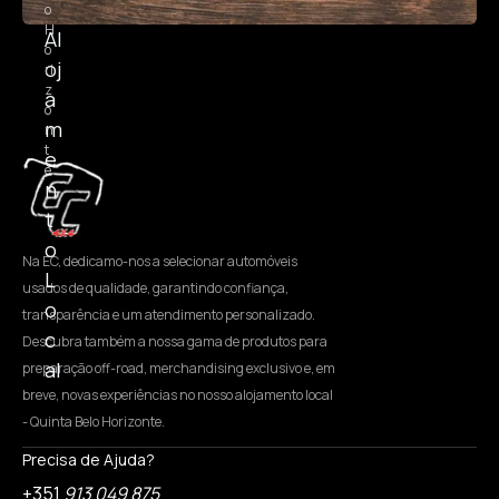
o
H
Al
o
oj
ri
z
a
o
m
n
t
e
e
n
t
o
Na EC, dedicamo-nos a selecionar automóveis
L
usados de qualidade, garantindo confiança,
o
transparência e um atendimento personalizado.
c
Descubra também a nossa gama de produtos para
al
preparação off-road, merchandising exclusivo e, em
breve, novas experiências no nosso alojamento local
- Quinta Belo Horizonte.
Precisa de Ajuda?
+351
913 049 875