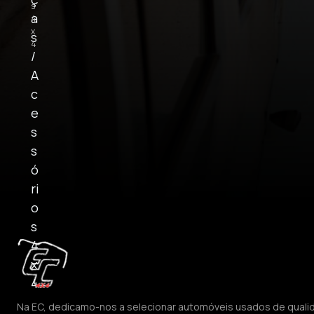
s
a
4
x
s
4
/
A
c
e
s
s
ó
ri
o
s
4
x
4
Na EC, dedicamo-nos a selecionar automóveis usados de quali