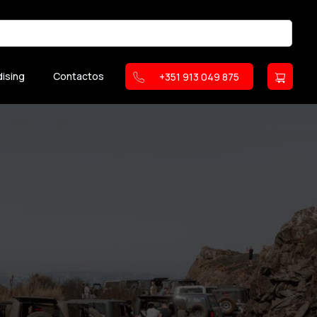
ising
Contactos
+351 913 049 875