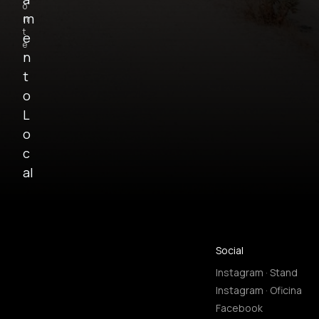
o
m
n
t
e
e
n
t
o
L
o
c
al
Social
Instagram · Stand
Instagram · Oficina
Facebook