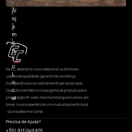
o
H
Al
o
oj
ri
z
a
o
m
n
t
e
e
n
t
o
Na EC, dedicamo-nos a selecionar automóveis
L
usados de qualidade, garantindo confiança,
o
transparência e um atendimento personalizado.
c
Descubra também a nossa gama de produtos para
al
preparação off-road, merchandising exclusivo e, em
breve, novas experiências no nosso alojamento local
- Quinta Belo Horizonte.
Precisa de Ajuda?
+351
913 049 875