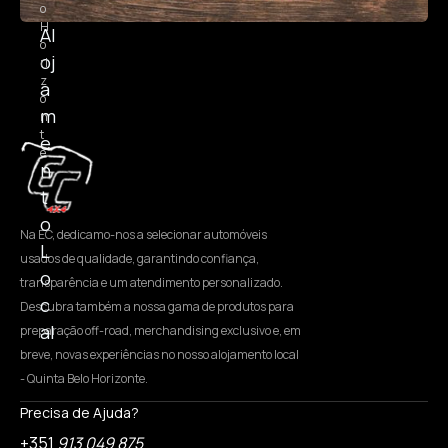
o
H
Al
o
oj
ri
z
a
o
m
n
t
e
e
n
t
o
Na EC, dedicamo-nos a selecionar automóveis
L
usados de qualidade, garantindo confiança,
o
transparência e um atendimento personalizado.
c
Descubra também a nossa gama de produtos para
al
preparação off-road, merchandising exclusivo e, em
breve, novas experiências no nosso alojamento local
- Quinta Belo Horizonte.
Precisa de Ajuda?
+351
913 049 875