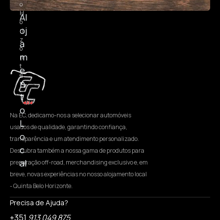
o
H
Al
o
oj
ri
z
a
o
m
n
t
e
e
n
t
o
Na EC, dedicamo-nos a selecionar automóveis
L
usados de qualidade, garantindo confiança,
o
transparência e um atendimento personalizado.
c
Descubra também a nossa gama de produtos para
al
preparação off-road, merchandising exclusivo e, em
breve, novas experiências no nosso alojamento local
- Quinta Belo Horizonte.
Precisa de Ajuda?
+351
913 049 875