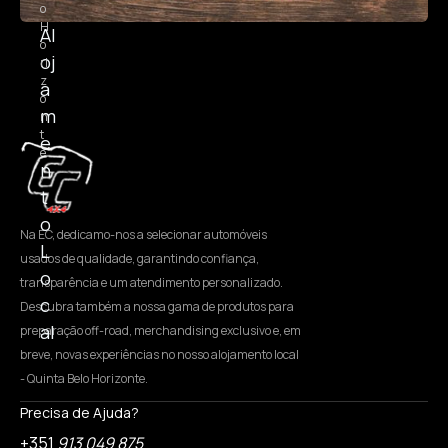
o
H
Al
o
oj
ri
z
a
o
m
n
t
e
e
n
t
o
Na EC, dedicamo-nos a selecionar automóveis
L
usados de qualidade, garantindo confiança,
o
transparência e um atendimento personalizado.
c
Descubra também a nossa gama de produtos para
al
preparação off-road, merchandising exclusivo e, em
breve, novas experiências no nosso alojamento local
- Quinta Belo Horizonte.
Precisa de Ajuda?
+351
913 049 875