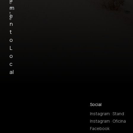
o
m
n
t
e
e
n
t
o
L
o
c
al
Social
Instagram · Stand
Instagram · Oficina
Facebook