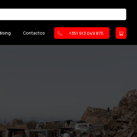
ising
Contactos
+351 913 049 875