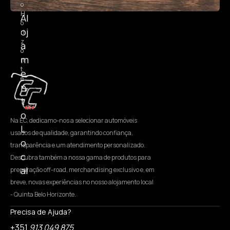
o
H
Al
o
oj
ri
z
a
o
m
n
t
e
e
n
t
o
Na EC, dedicamo-nos a selecionar automóveis
L
usados de qualidade, garantindo confiança,
o
transparência e um atendimento personalizado.
c
Descubra também a nossa gama de produtos para
al
preparação off-road, merchandising exclusivo e, em
breve, novas experiências no nosso alojamento local
- Quinta Belo Horizonte.
Precisa de Ajuda?
+351
913 049 875