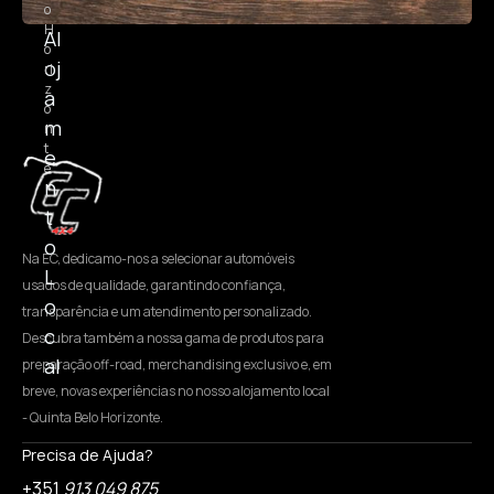
o
H
Al
o
oj
ri
z
a
o
m
n
t
e
e
n
t
o
Na EC, dedicamo-nos a selecionar automóveis
L
usados de qualidade, garantindo confiança,
o
transparência e um atendimento personalizado.
c
Descubra também a nossa gama de produtos para
al
preparação off-road, merchandising exclusivo e, em
breve, novas experiências no nosso alojamento local
- Quinta Belo Horizonte.
Precisa de Ajuda?
+351
913 049 875