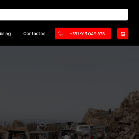
ising
Contactos
+351 913 049 875