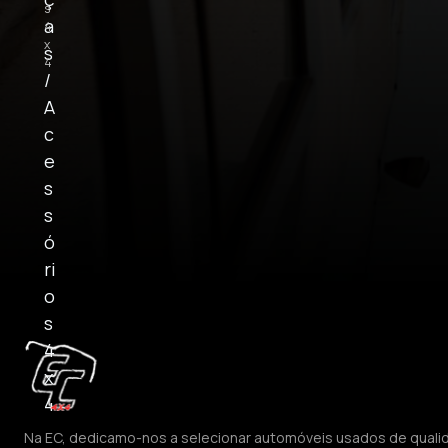
s
a
4
x
s
4
/
A
c
e
s
s
ó
ri
o
s
4
x
4
Na EC, dedicamo-nos a selecionar automóveis usados de quali