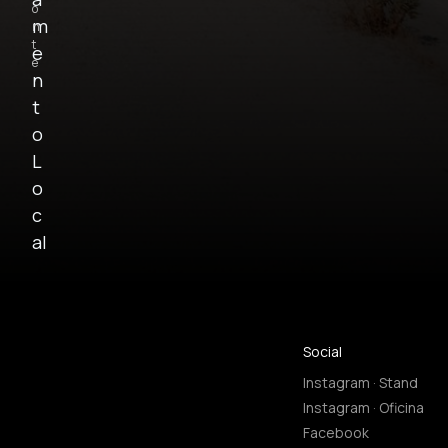
o
m
n
t
e
e
n
t
o
L
o
c
al
Social
Instagram · Stand
Instagram · Oficina
Facebook