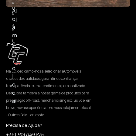
o
H
Al
o
oj
ri
z
a
o
m
n
t
e
e
n
t
o
Na EC, dedicamo-nos a selecionar automóveis
L
usados de qualidade, garantindo confiança,
o
transparência e um atendimento personalizado.
c
Descubra também a nossa gama de produtos para
al
preparação off-road, merchandising exclusivo e, em
breve, novas experiências no nosso alojamento local
- Quinta Belo Horizonte.
Precisa de Ajuda?
+351
913 049 875