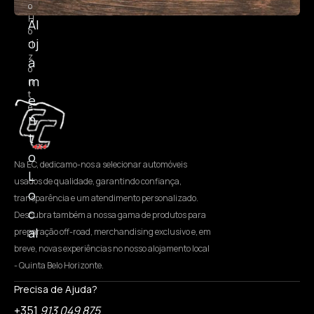
o
H
Al
o
oj
ri
z
a
o
m
n
t
e
e
n
t
o
Na EC, dedicamo-nos a selecionar automóveis
L
usados de qualidade, garantindo confiança,
o
transparência e um atendimento personalizado.
c
Descubra também a nossa gama de produtos para
al
preparação off-road, merchandising exclusivo e, em
breve, novas experiências no nosso alojamento local
- Quinta Belo Horizonte.
Precisa de Ajuda?
+351
913 049 875