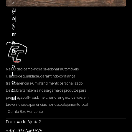
o
H
Al
o
oj
ri
z
a
o
m
n
t
e
e
n
t
o
Na EC, dedicamo-nos a selecionar automóveis
L
usados de qualidade, garantindo confiança,
o
transparência e um atendimento personalizado.
c
Descubra também a nossa gama de produtos para
al
preparação off-road, merchandising exclusivo e, em
breve, novas experiências no nosso alojamento local
- Quinta Belo Horizonte.
Precisa de Ajuda?
+351
913 049 875