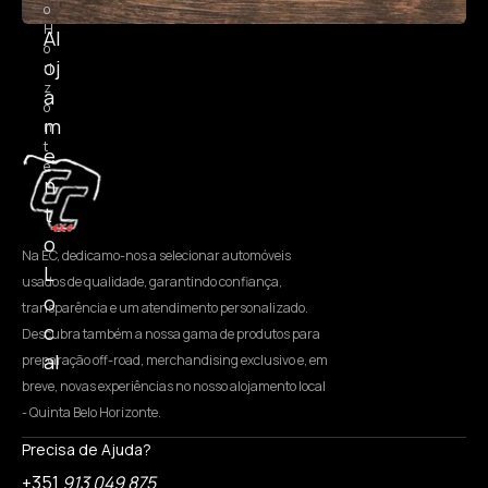
o
H
Al
o
oj
ri
z
a
o
m
n
t
e
e
n
t
o
Na EC, dedicamo-nos a selecionar automóveis
L
usados de qualidade, garantindo confiança,
o
transparência e um atendimento personalizado.
c
Descubra também a nossa gama de produtos para
al
preparação off-road, merchandising exclusivo e, em
breve, novas experiências no nosso alojamento local
- Quinta Belo Horizonte.
Precisa de Ajuda?
+351
913 049 875