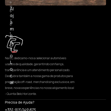
o
H
Al
o
oj
ri
z
a
o
m
n
t
e
e
n
t
o
Na EC, dedicamo-nos a selecionar automóveis
L
usados de qualidade, garantindo confiança,
o
transparência e um atendimento personalizado.
c
Descubra também a nossa gama de produtos para
al
preparação off-road, merchandising exclusivo e, em
breve, novas experiências no nosso alojamento local
- Quinta Belo Horizonte.
Precisa de Ajuda?
+351
913 049 875