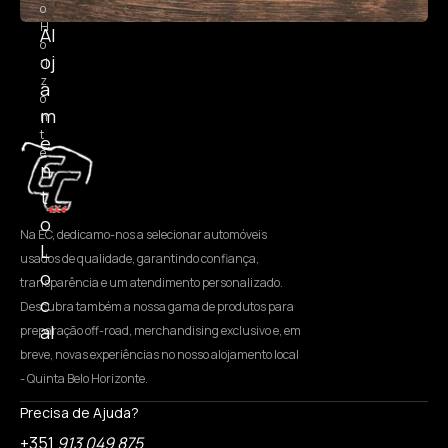
o
H
Al
o
oj
ri
z
a
o
m
n
t
e
e
n
t
o
Na EC, dedicamo-nos a selecionar automóveis
L
usados de qualidade, garantindo confiança,
o
transparência e um atendimento personalizado.
c
Descubra também a nossa gama de produtos para
al
preparação off-road, merchandising exclusivo e, em
breve, novas experiências no nosso alojamento local
- Quinta Belo Horizonte.
Precisa de Ajuda?
+351
913 049 875