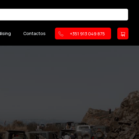
ising
Contactos
+351 913 049 875