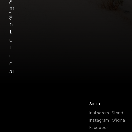
o
m
n
t
e
e
n
t
o
L
o
c
al
Social
Instagram · Stand
Instagram · Oficina
Facebook