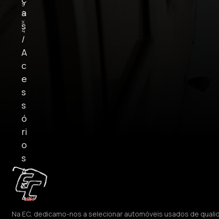
s
a
4
x
s
4
/
A
c
e
s
s
ó
ri
o
s
4
x
4
Na EC, dedicamo-nos a selecionar automóveis usados de quali