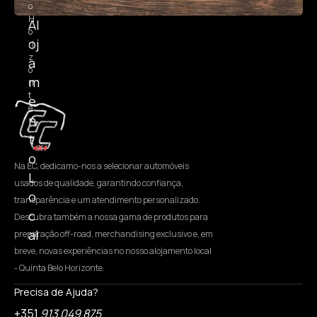
o
H
Al
o
oj
ri
z
a
o
m
n
t
e
e
n
t
o
Na EC, dedicamo-nos a selecionar automóveis
L
usados de qualidade, garantindo confiança,
o
transparência e um atendimento personalizado.
c
Descubra também a nossa gama de produtos para
al
preparação off-road, merchandising exclusivo e, em
breve, novas experiências no nosso alojamento local
- Quinta Belo Horizonte.
Precisa de Ajuda?
+351
913 049 875