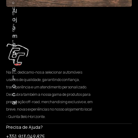
o
H
Al
o
oj
ri
z
a
o
m
n
t
e
e
n
t
o
Na EC, dedicamo-nos a selecionar automóveis
L
usados de qualidade, garantindo confiança,
o
transparência e um atendimento personalizado.
c
Descubra também a nossa gama de produtos para
al
preparação off-road, merchandising exclusivo e, em
breve, novas experiências no nosso alojamento local
- Quinta Belo Horizonte.
Precisa de Ajuda?
+351
913 049 875