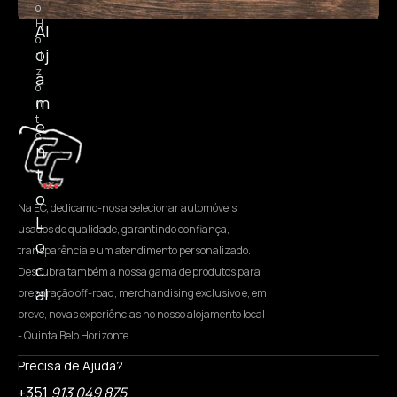
o
H
Al
o
oj
ri
z
a
o
m
n
t
e
e
n
t
o
Na EC, dedicamo-nos a selecionar automóveis
L
usados de qualidade, garantindo confiança,
o
transparência e um atendimento personalizado.
c
Descubra também a nossa gama de produtos para
al
preparação off-road, merchandising exclusivo e, em
breve, novas experiências no nosso alojamento local
- Quinta Belo Horizonte.
Precisa de Ajuda?
+351
913 049 875